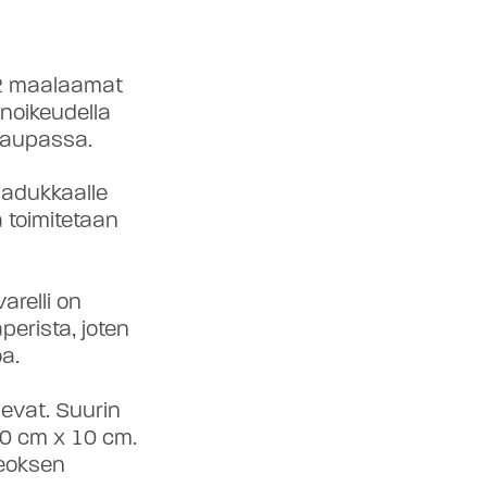
12 maalaamat
inoikeudella
kaupassa.
laadukkaalle
a toimitetaan
varelli on
perista, joten
a.
levat. Suurin
10 cm × 10 cm.
eoksen