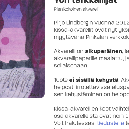
Pienikokoinen akvarelli
Pirjo Lindbergin vuonna 20
kissa-akvarellit ovat nyt yks
myytävänä Pihkalan verkko
Akvarelli on
alkuperäinen
, 
akvarellipaperille maalattu, j
sellaisenaan.
Tuote
ei sisällä kehystä
. Ak
helposti irrotettavissa aluspa
sen kehystäminen on helppo
Kissa-akvarellien koot vaihte
osa akvarelleista ovat noin 
Voit halutessasi
tiedustella
t