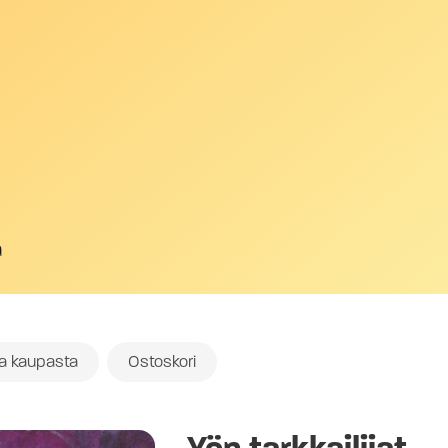
a
oa kaupasta
Ostoskori
Yön tarkkailijat