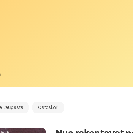
a
oa kaupasta
Ostoskori
Nuo rakentavat 