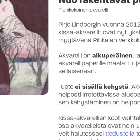
Pienikokoinen akvarelli
Pirjo Lindbergin vuonna 20
kissa-akvarellit ovat nyt yks
myytävänä Pihkalan verkko
Akvarelli on
alkuperäinen
, 
akvarellipaperille maalattu, j
sellaisenaan.
Tuote
ei sisällä kehystä
. Ak
helposti irrotettavissa aluspa
sen kehystäminen on helppo
Kissa-akvarellien koot vaihte
osa akvarelleista ovat noin 
Voit halutessasi
tiedustella
t