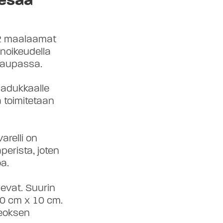
12 maalaamat
inoikeudella
kaupassa.
laadukkaalle
a toimitetaan
varelli on
perista, joten
a.
levat. Suurin
10 cm × 10 cm.
eoksen