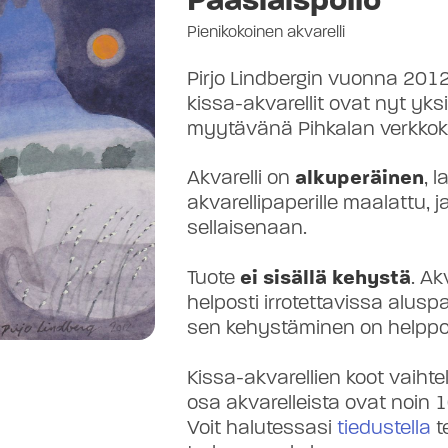
Pienikokoinen akvarelli
Pirjo Lindbergin vuonna 20
kissa-akvarellit ovat nyt yks
myytävänä Pihkalan verkko
Akvarelli on
alkuperäinen
, 
akvarellipaperille maalattu, j
sellaisenaan.
Tuote
ei sisällä kehystä
. Ak
helposti irrotettavissa aluspa
sen kehystäminen on helppo
Kissa-akvarellien koot vaihte
osa akvarelleista ovat noin 
Voit halutessasi
tiedustella
t