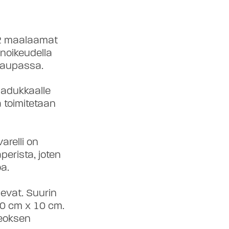
12 maalaamat
inoikeudella
kaupassa.
laadukkaalle
a toimitetaan
varelli on
perista, joten
a.
levat. Suurin
10 cm × 10 cm.
eoksen