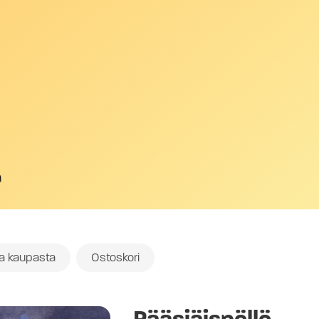
a
oa kaupasta
Ostoskori
Pääsiäispöllö