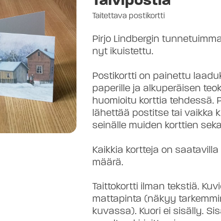
Taitettava postikortti
Pirjo Lindbergin tunnetuimma
nyt ikuistettu.
Postikortti on painettu laadu
paperille ja alkuperäisen teo
huomioitu korttia tehdessä. P
lähettää postitse tai vaikka k
seinälle muiden korttien sek
Kaikkia kortteja on saatavilla 
määrä.
Taittokortti ilman tekstiä. Kuvi
mattapinta (näkyy tarkemmi
kuvassa). Kuori ei sisälly. Si