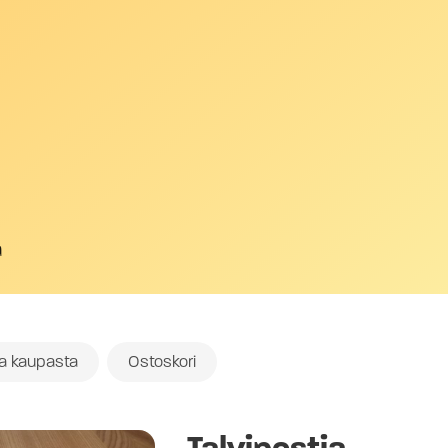
a
oa kaupasta
Ostoskori
Talvipostia