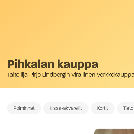
Pihkalan kauppa
Taiteilija Pirjo Lindbergin virallinen verkkokaupp
Poiminnat
Kissa-akvarellit
Kortit
Tiet