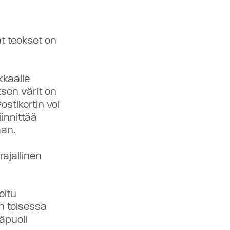
t teokset on
kkaalle
ksen värit on
ostikortin voi
iinnittää
aan.
rajallinen
oitu
n toisessa
säpuoli